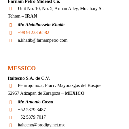
Farnam Petro Mideast Co.
Unit No. 10, No. 5, Arman Alley, Motahary St.
Tehran –
IRAN
Mr. Abdolhossein Khatib
+98 9123356582
a.khatib@farnampetro.com
MESSICO
Italtecno S.A. de C.V.
Petirrojo no.2, Fracc. Mayorazgos del Bosque
52957 Atizapan de Zaragoza –
MEXICO
Mr. Antonio Cossu
+52 5379 3487
+52 5379 7017
italtecno@prodigy.net.mx