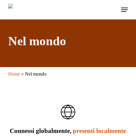
Skip
Menu
to
main
content
Nel mondo
Home
»
Nel mondo
Connessi globalmente,
presenti localmente