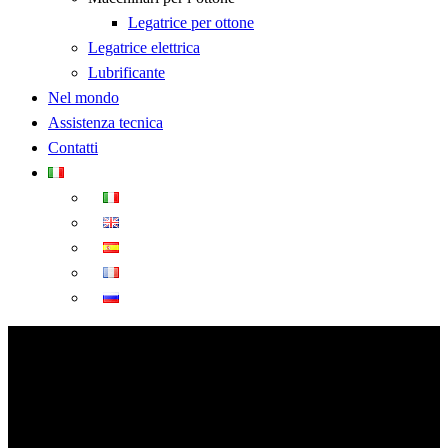
Legatrice per ottone
Legatrice elettrica
Lubrificante
Nel mondo
Assistenza tecnica
Contatti
LTF-400V-ID7D
Legatrice per fasci tondi