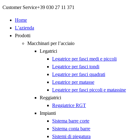
Close
Customer Service
+39 030 27 11 371
Menu
Home
L’azienda
Prodotti
Macchinari per l’acciaio
Legatrici
Legatrice per fasci medi e piccoli
Legatrice per fasci tondi
Legatrice per fasci quadrati
Legatrice per matasse
Legatrice per fasci piccoli e matassine
Reggiatrici
Reggiatrice RGT
Impianti
Sistema barre corte
Sistema conta barre
Sistemi di piegatura