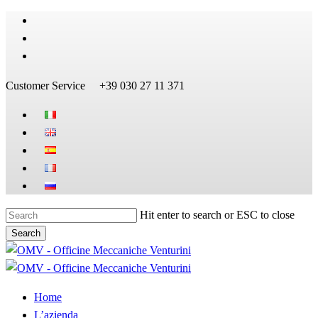
Skip
facebook
to
linkedin
main
youtube
content
Customer Service
+39 030 27 11 371
Hit enter to search or ESC to close
Search
Close
Search
Menu
Home
L’azienda